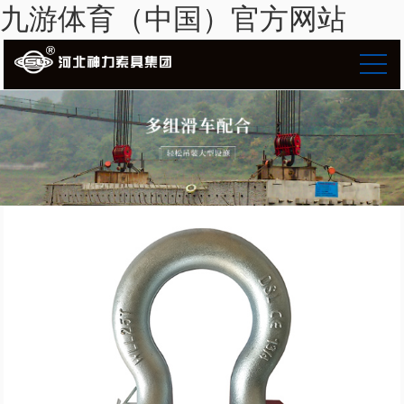
九游体育（中国）官方网站