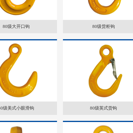
80级大开口钩
80级货柜钩
80级美式小眼滑钩
80级英式货钩