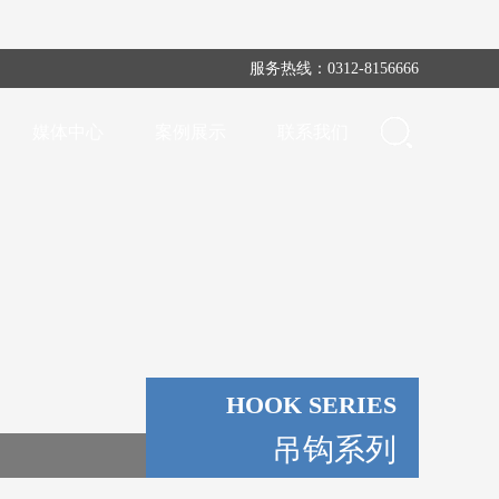
服务热线：0312-8156666
媒体中心
案例展示
联系我们
HOOK SERIES
吊钩系列