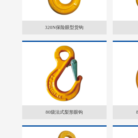
320N保险眼型货钩
80级法式梨形眼钩