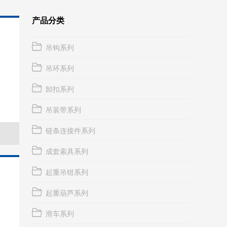
产品分类

吊钩系列

吊环系列

卸扣系列

吊装带系列

链条连接件系列

成套索具系列

起重吊钳系列

起重葫芦系列

滑车系列