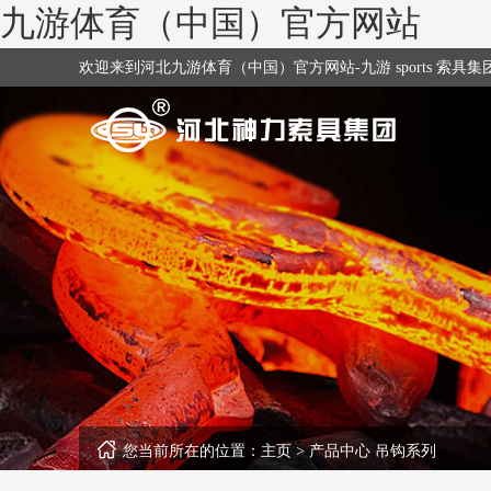
九游体育（中国）官方网站
欢迎来到河北九游体育（中国）官方网站-九游 sports 索具集

您当前所在的位置：
主页
>
产品中心
吊钩系列