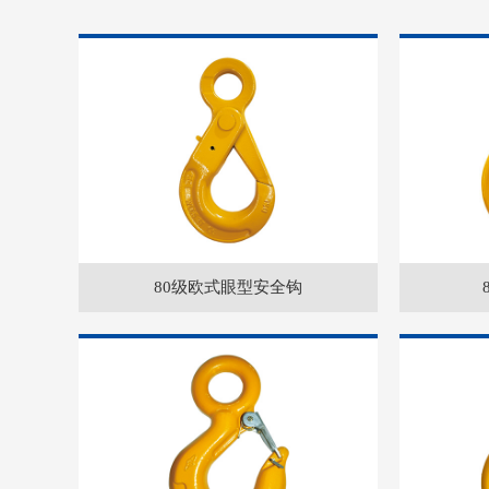
80级欧式眼型安全钩