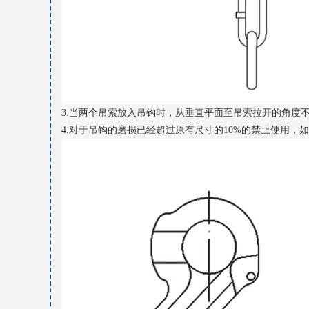
3.当两个吊索放入吊钩时，从垂直平面至吊索拉开的角度不能大
4.对于吊钩的磨损已经超过原有尺寸的10%的禁止使用，如