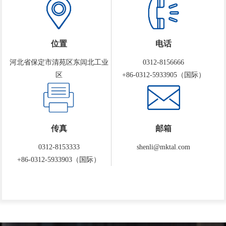
位置
电话
河北省保定市清苑区东闾北工业
0312-8156666
区
+86-0312-5933905（国际）
传真
邮箱
0312-8153333
shenli@mktal.com
+86-0312-5933903（国际）