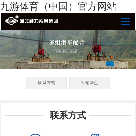
九游体育（中国）官方网站
联系方式
经销网点
联系方式