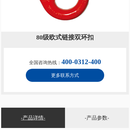
80级欧式链接双环扣
400-0312-400
全国咨询热线：
更多联系方式
-产品详情-
-产品参数-