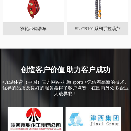
双轮吊钩滑车
SL-CB101系列手拉葫芦
创造客户价值 助力客户成功
<九游体育（中国）官方网站-九游 sports >凭借着高新的技术、
优异的品质及良好的服务赢得了客户点赞，在国内外众多企业
大放异彩！