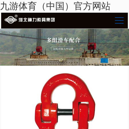
九游体育（中国）官方网站