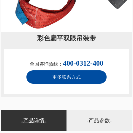
彩色扁平双眼吊装带
400-0312-400
全国咨询热线：
更多联系方式
-产品详情-
-产品参数-