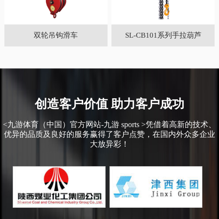
双轮吊钩滑车
SL-CB101系列手拉葫芦
创造客户价值 助力客户成功
<九游体育（中国）官方网站-九游 sports >凭借着高新的技术、
优异的品质及良好的服务赢得了客户点赞，在国内外众多企业
大放异彩！