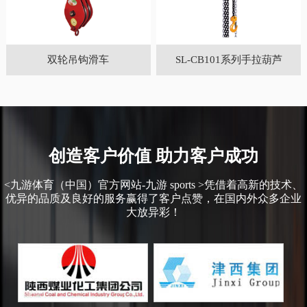
双轮吊钩滑车
SL-CB101系列手拉葫芦
创造客户价值 助力客户成功
<九游体育（中国）官方网站-九游 sports >凭借着高新的技术、
优异的品质及良好的服务赢得了客户点赞，在国内外众多企业
大放异彩！