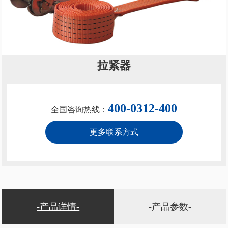
拉紧器
400-0312-400
全国咨询热线：
更多联系方式
-产品详情-
-产品参数-