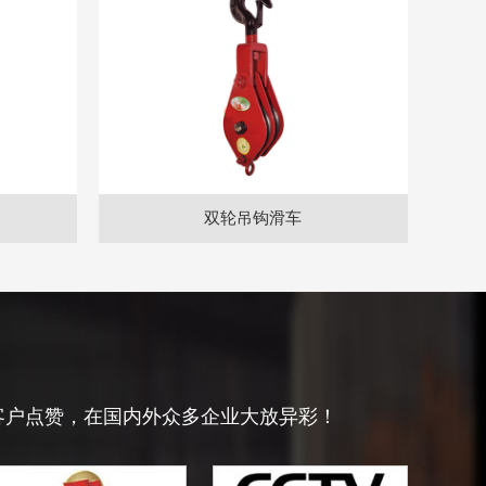
双轮吊钩滑车
得了客户点赞，在国内外众多企业大放异彩！