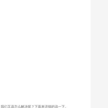
我们又该怎么解决呢？下面来详细的说一下。