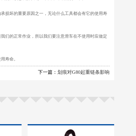
承损坏的重要原因之一，无论什么工具都会有它的使用寿
我们的正常作业，所以我们要注意滑车在不使用时应做定
使用寿命。
下一篇：
划痕对G80起重链条影响