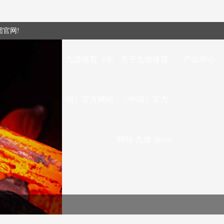
团官网!
九游体育（中
关于九游体育
产品中心
国）官方网站
（中国）官方
网站-九游 sports