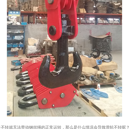
转就无法带动钢丝绳的正常运转，那么是什么情况会导致滑轮不转呢？