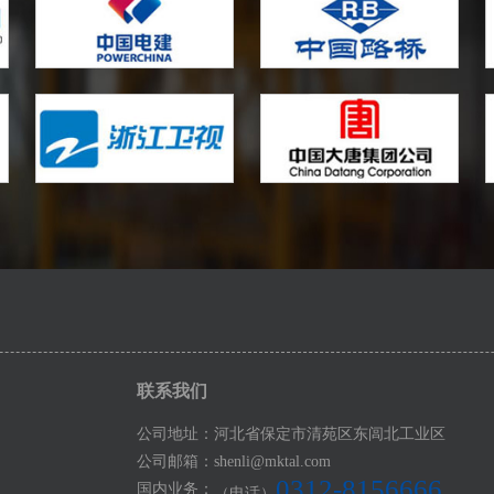
联系我们
公司地址：河北省保定市清苑区东闾北工业区
公司邮箱：shenli@mktal.com
0312-8156666
国内业务：
（电话）