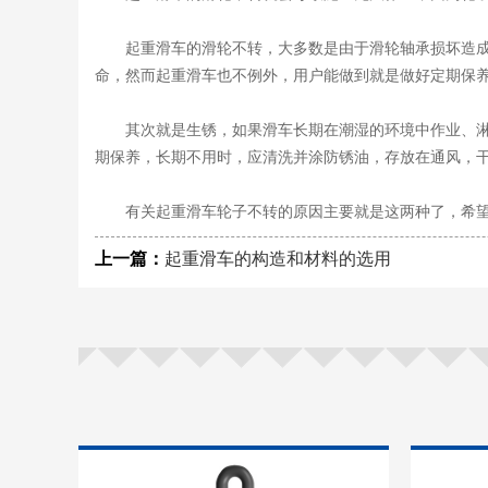
起重滑车的滑轮不转，大多数是由于滑轮轴承损坏造成的
命，然而起重滑车也不例外，用户能做到就是做好定期保
其次就是生锈，如果滑车长期在潮湿的环境中作业、淋雨
期保养，长期不用时，应清洗并涂防锈油，存放在通风，
有关起重滑车轮子不转的原因主要就是这两种了，希望
上一篇：
起重滑车的构造和材料的选用