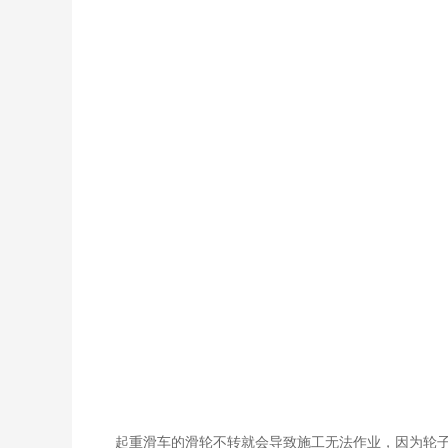
起重滑车的滑轮不转就会导致施工无法作业，因为轮子不