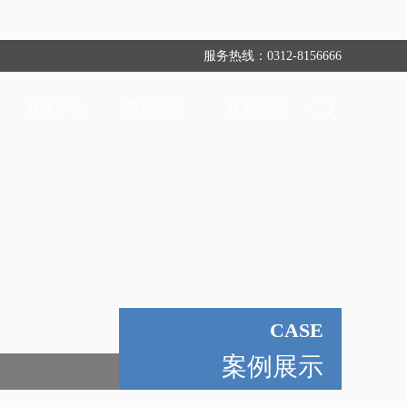
服务热线：0312-8156666
媒体中心
案例展示
联系我们
CASE
案例展示