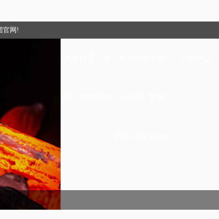
团官网!
九游体育（中
关于九游体育
产品中心
国）官方网站
（中国）官方
网站-九游 sports