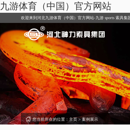
九游体育（中国）官方网站
欢迎来到河北九游体育（中国）官方网站-九游 sports 索具集

您当前所在的位置：
主页
>
案例展示